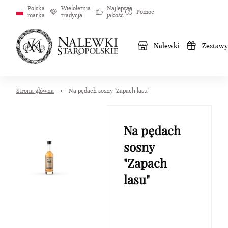
Polska
Wieloletnia
Najlepsza
Pomoc
marka
tradycja
jakość
Nalewki
Zestawy
Strona główna
Na pędach sosny "Zapach lasu"
Na pędach
sosny
"Zapach
lasu"