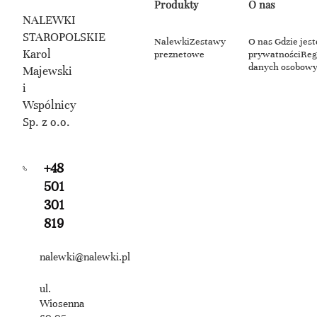
Produkty
O nas
NALEWKI
STAROPOLSKIE
Nalewki
Zestawy
O nas
Gdzie jes
Karol
preznetowe
prywatności
Reg
danych osobow
Majewski
i
Wspólnicy
Sp. z o.o.
+48
501
301
819
nalewki@nalewki.pl
ul.
Wiosenna