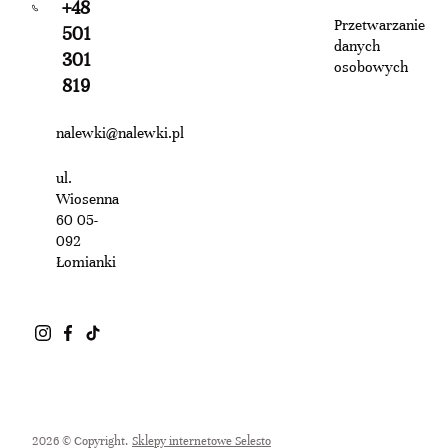
+48
Przetwarzanie
501
danych
301
osobowych
819
nalewki@nalewki.pl
ul.
Wiosenna
60 05-
092
Łomianki
2026 © Copyright.
Sklepy internetowe Selesto