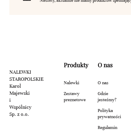
Niestety, aktualnie nie mamy produktów spełniając
Produkty
O nas
NALEWKI
STAROPOLSKIE
Nalewki
O nas
Karol
Majewski
Zestawy
Gdzie
i
preznetowe
jesteśmy?
Wspólnicy
Polityka
Sp. z o.o.
prywatności
Regulamin