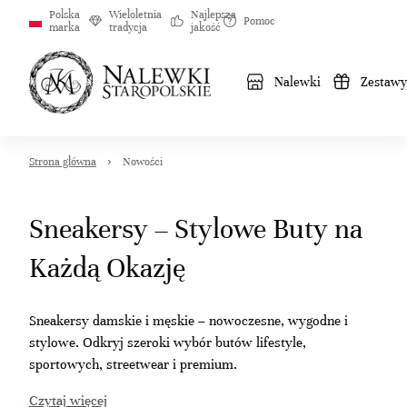
Polska
Wieloletnia
Najlepsza
Pomoc
marka
tradycja
jakość
Nalewki
Zestawy
Strona główna
Nowości
Sneakersy – Stylowe Buty na
Każdą Okazję
Sneakersy damskie i męskie – nowoczesne, wygodne i
stylowe. Odkryj szeroki wybór butów lifestyle,
sportowych, streetwear i premium.
Czytaj więcej