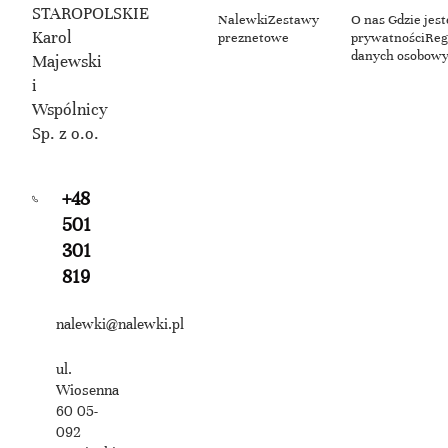
STAROPOLSKIE
Nalewki
Zestawy
O nas
Gdzie jes
Karol
preznetowe
prywatności
Reg
danych osobow
Majewski
i
Wspólnicy
Sp. z o.o.
+48
501
301
819
nalewki@nalewki.pl
ul.
Wiosenna
60 05-
092