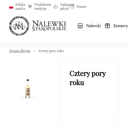
Polska
Wieloletnia
Najlepsza
Pomoc
marka
tradycja
jakość
Nalewki
Zestawy
Strona główna
Cztery pory roku
Cztery pory
roku