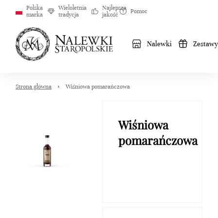
Polska
Wieloletnia
Najlepsza
Pomoc
marka
tradycja
jakość
Nalewki
Zestawy
Strona główna
Wiśniowa pomarańczowa
Wiśniowa
pomarańczowa