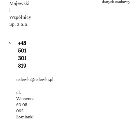
danych osobow
Majewski
i
Wspólnicy
Sp. z o.o.
+48
501
301
819
nalewki@nalewki.pl
ul.
Wiosenna
60 05-
092
Łomianki