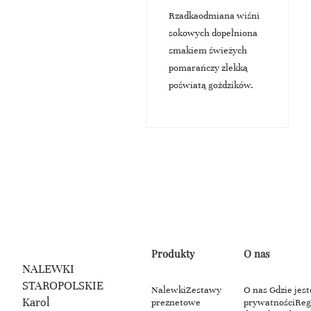
Rzadkaodmiana wiśni
sokowych dopełniona
smakiem świeżych
pomarańczy zlekką
poświatą goździków.
Produkty
O nas
NALEWKI
STAROPOLSKIE
Nalewki
Zestawy
O nas
Gdzie jes
Karol
preznetowe
prywatności
Reg