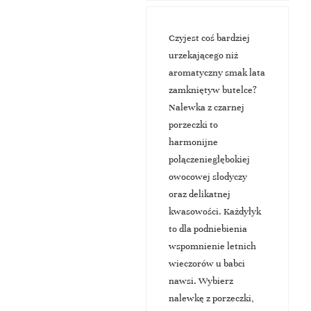
Czyjest coś bardziej
urzekającego niż
aromatyczny smak lata
zamkniętyw butelce?
Nalewka z czarnej
porzeczki to
harmonijne
połączeniegłębokiej
owocowej słodyczy
oraz delikatnej
kwasowości. Każdyłyk
to dla podniebienia
wspomnienie letnich
wieczorów u babci
nawsi. Wybierz
nalewkę z porzeczki,