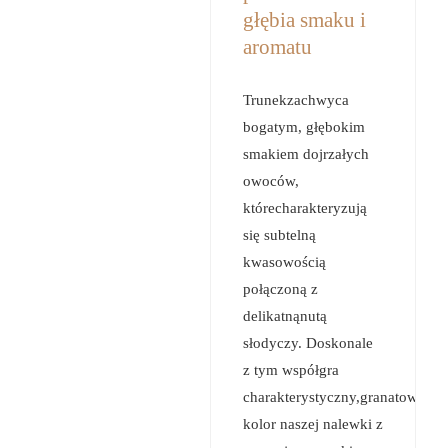
głębia smaku i
aromatu
Trunekzachwyca
bogatym, głębokim
smakiem dojrzałych
owoców,
którecharakteryzują
się subtelną
kwasowością
połączoną z
delikatnąnutą
słodyczy. Doskonale
z tym współgra
charakterystyczny,granatowofio
kolor naszej nalewki z