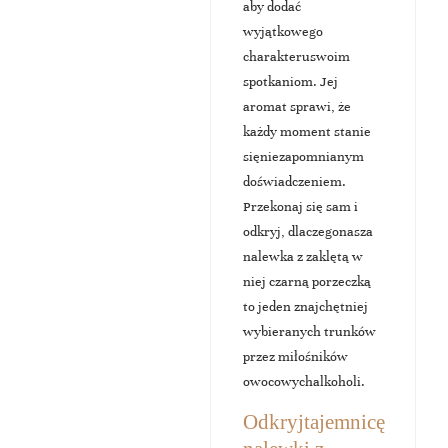
aby dodać
wyjątkowego
charakteruswoim
spotkaniom. Jej
aromat sprawi, że
każdy moment stanie
sięniezapomnianym
doświadczeniem.
Przekonaj się sam i
odkryj, dlaczegonasza
nalewka z zaklętą w
niej czarną porzeczką
to jeden znajchętniej
wybieranych trunków
przez miłośników
owocowychalkoholi.
Odkryjtajemnicę