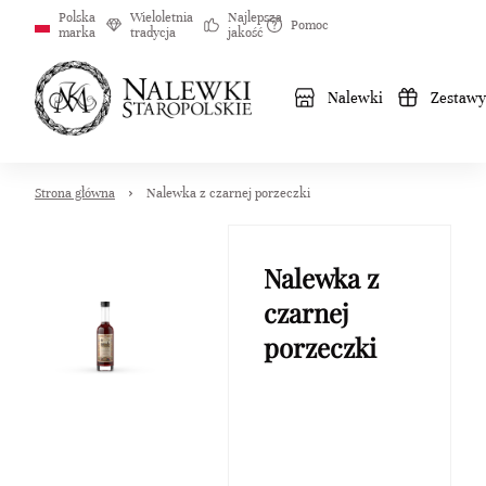
Polska
Wieloletnia
Najlepsza
Pomoc
marka
tradycja
jakość
Nalewki
Zestawy
Strona główna
Nalewka z czarnej porzeczki
Nalewka z
czarnej
porzeczki