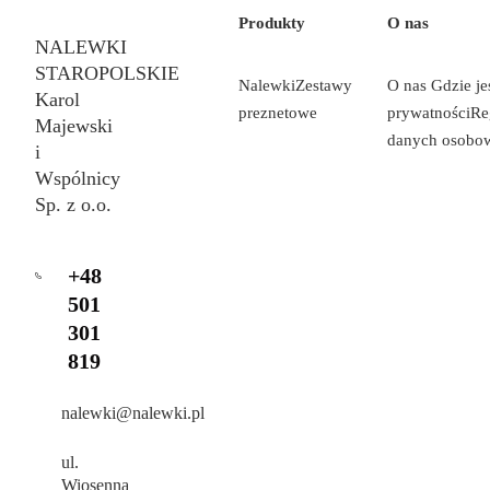
Produkty
O nas
NALEWKI
STAROPOLSKIE
Nalewki
Zestawy
O nas
Gdzie j
Karol
preznetowe
prywatności
Re
Majewski
danych osobo
i
Wspólnicy
Sp. z o.o.
+48
501
301
819
nalewki@nalewki.pl
ul.
Wiosenna