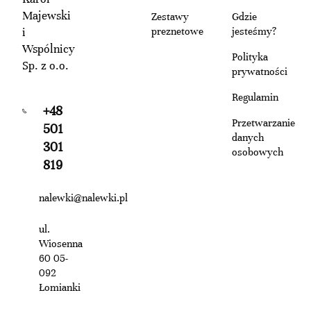
Majewski
Zestawy
Gdzie
i
preznetowe
jesteśmy?
Wspólnicy
Polityka
Sp. z o.o.
prywatności
Regulamin
+48
Przetwarzanie
501
danych
301
osobowych
819
nalewki@nalewki.pl
ul.
Wiosenna
60 05-
092
Łomianki