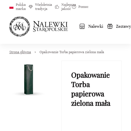
Polska
Wieloletnia
Najlepsza
Pomoc
marka
tradycja
jakość
Nalewki
Zestawy
Strona główna
Opakowanie Torba papierowa zielona mała
Opakowanie
Torba
papierowa
zielona mała